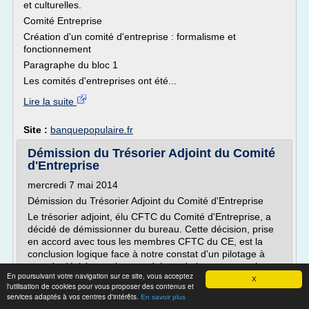
et culturelles.
Comité Entreprise
Création d'un comité d'entreprise : formalisme et
fonctionnement
Paragraphe du bloc 1
Les comités d'entreprises ont été...
Lire la suite
Site :
banquepopulaire.fr
Démission du Trésorier Adjoint du Comité
d'Entreprise
mercredi 7 mai 2014
Démission du Trésorier Adjoint du Comité d'Entreprise
Le trésorier adjoint, élu CFTC du Comité d'Entreprise, a
décidé de démissionner du bureau. Cette décision, prise
en accord avec tous les membres CFTC du CE, est la
conclusion logique face à notre constat d'un pilotage à
vue, de décisions prises en dehors du bureau entrainant
En poursuivant votre navigation sur ce site, vous acceptez
une opacité de gestion.
X
l'utilisation de cookies pour vous proposer des contenus et
Après le départ de deux permanentes, un consultant
services adaptés à vos centres d'intérêts.
En savoir plus
extérieur avait établi un projet pour ré-organiser le bureau