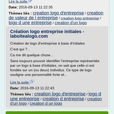
Lire la suite
Date:
2016-09-13 11:22:35
creation logo d'entreprise
creation
Thèmes liés :
/
de valeur de l entreprise
/
creation logo entreprise
/
logo d une entreprise
creation d'un logo
/
Création logo entreprise initiales -
laboitealogo.com
Création de logo d'entreprise à base d'initiales
C'est qui ?...
Ca me dit quelque chose...
Sans toujours pouvoir identifier l'entreprise représentée
par un logo à base d'initiales, on sait que celle-ci est
fondée sur un (ou deux) individus. Ce type de logo
souligne une personnalité forte et...
Lire la suite
Date:
2016-09-13 11:22:43
creation logo d'entreprise
logo d
Thèmes liés :
/
une entreprise
creation d entreprise
creation
/
/
d'un logo
creation d un logo
/