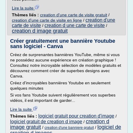
Lire la suite
Thèmes liés :
creation d'une carte de visite gratuit
/
creation d'une
creation d'une carte de visite en ligne
/
carte de visite
creation d une carte de visite
/
/
creation d image gratuit
Créer gratuitement une bannière Youtube
sans logiciel - Canva
Créez de surprenantes bannières YouTube, même si vous
ne possédez aucune expérience en création graphique !
Consultez notre incroyable sélection de modèles gratuits et
découvrez comment créer de superbes designs avec
Canva.
Créez d'incroyables bannières Youtube en seulement
quelques minutes
Si vos fans Youtube suivent régulièrement vos superbes
vidéos, il est important de garder...
Lire la suite
logiciel gratuit pour creation d'image
Thèmes liés :
/
creation d
logiciel gratuit de creation d image
/
image gratuit
logiciel de
/
/
creation d'une banniere gratuit