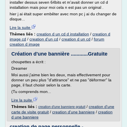
installer dessus seven 64bits et m'avait donner un cd d
installation mais pour moi cela n est pas un original .
hier j ai était super embêter avec mon pc j ai du changer de
disque...
Lire la suite
Thèmes liés :
creation d un cd d installation
/
creation d
image cd
/
creation d'un cd
/
creation d un cd
/
forum
creation d image
Création d'une bannière ............Gratuite
choupettes a écrit :
Dreamer
Moi aussi j'aime bien les deux, mais effectivement pour
donner un peu plus "d'attirance" et ne pas "déformer" la
page, il faut choisir selon la carte.
(Tu comprends mon...
Lire la suite
Thèmes liés :
/
creation d'une
creation d'une banniere gratuit
carte de visite gratuit
/
creation d'une banniere
/
creation
d une banniere
creation de page personnelle -