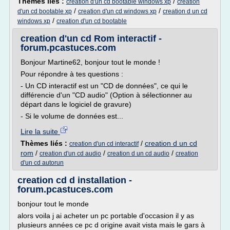
Thèmes liés :
/
creation d'un cd bootable windows xp
creation
/
/
d'un cd bootable xp
creation d'un cd windows xp
creation d un cd
/
windows xp
creation d'un cd bootable
creation d'un cd Rom interactif -
forum.pcastuces.com
Bonjour Martine62, bonjour tout le monde !
Pour répondre à tes questions :
- Un CD interactif est un "CD de données", ce qui le
différencie d'un "CD audio" (Option à sélectionner au
départ dans le logiciel de gravure)
- Si le volume de données est...
Lire la suite
Thèmes liés :
/
creation d un cd
creation d'un cd interactif
rom
/
/
/
creation d'un cd audio
creation d un cd audio
creation
d'un cd autorun
creation cd d installation -
forum.pcastuces.com
bonjour tout le monde
alors voila j ai acheter un pc portable d'occasion il y as
plusieurs années ce pc d origine avait vista mais le gars à