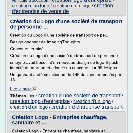
creation logo d'entreprise
vehicule d'occasion
/
/
creation
creation d'un logo
creation d un logo
/
/
d'entreprise de vente de
Création du Logo d'une société de transport
de personne ...
Création du Logo d'une société de transport de per...
Design gagnant de ImagingThoughts
Concours terminé
Création du Logo d'une société de transport de personne
smayne avait besoin d'un nouveau design de logo & pack
identité de marque et a lancé un concours sur 99designs.
Un gagnant a été sélectionné de 145 designs proposés par
18...
Lire la suite
creation d une societe de transport
Thèmes liés :
/
creation logo d'entreprise
creation d'un logo
/
/
creation d entreprise transport
creation d un logo
/
Création Logo - Entreprise chauffage,
sanitaire et ...
Création Logo - Entreprise chauffage, sanitaire et...